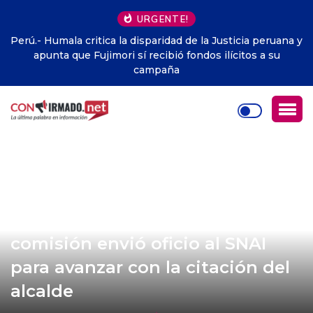
URGENTE!
Perú.- Humala critica la disparidad de la Justicia peruana y
apunta que Fujimori sí recibió fondos ilícitos a su
campaña
Remoción de Aquiles Alvarez:
comisión envió oficio al SNAI
para avanzar con la citación del
alcalde