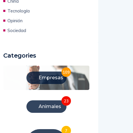
China
Tecnología
Opinión
Sociedad
Categories
109
Empresas
23
Animales
7