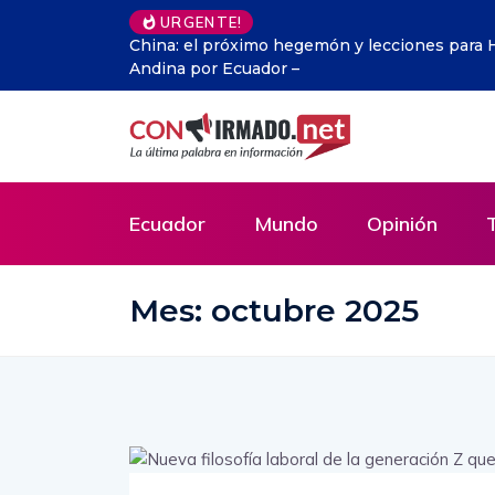
URGENTE!
arlamentaria
OpenAI paga millones de dólares por «discrim
Ecuador
Mundo
Opinión
Mes:
octubre 2025