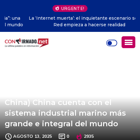
URGENTE!
La ‘Internet muerta’: el inquietante escenario sobre la
Red empieza a hacerse realidad
(Mesa Redonda Económica de
China) China cuenta con el
sistema industrial marino más
grande e integral del mundo
AGOSTO 13, 2025
0
2935