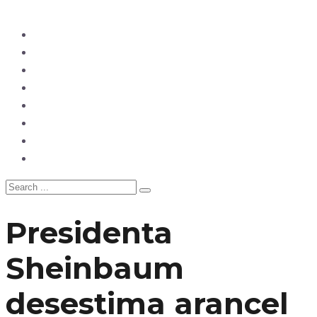
Ecuador
Mundo
Opinión
Tecnología
Deportes
Sociedad
Salud
China
Presidenta
Sheinbaum
desestima arancel