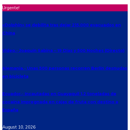
Urgente!
«Dolphin» se debilita tras dejar 215.000 evacuados en
China
Video.- Joaquín Sabina – 19 Dias y 500 Noches (Directo)
Alemania.- Unas 500 personas recorren Berlín desnudas
en bicicleta
Ecuador.- Incautadas en Guayaquil 1,2 toneladas de
cocaína impregnada en cajas de fruta con destino a
España
August 10, 2026