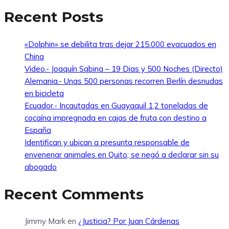
Recent Posts
«Dolphin» se debilita tras dejar 215.000 evacuados en
China
Video.- Joaquín Sabina – 19 Dias y 500 Noches (Directo)
Alemania.- Unas 500 personas recorren Berlín desnudas
en bicicleta
Ecuador.- Incautadas en Guayaquil 1,2 toneladas de
cocaína impregnada en cajas de fruta con destino a
España
Identifican y ubican a presunta responsable de
envenenar animales en Quito; se negó a declarar sin su
abogado
Recent Comments
Jimmy Mark
en
¿Justicia? Por Juan Cárdenas