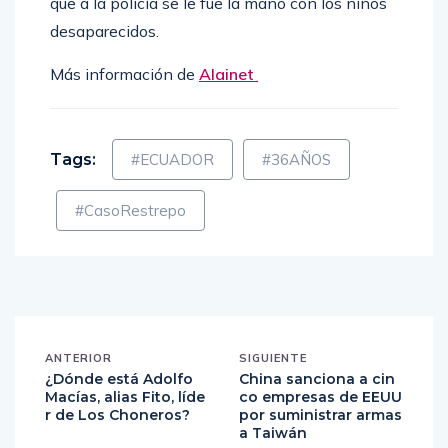
que a la policía se le fue la mano con los niños
desaparecidos.
Más información de
Alainet
Tags:
#ECUADOR
#36AÑOS
#CasoRestrepo
ANTERIOR
SIGUIENTE
¿Dónde está Adolfo
China sanciona a cin
Macías, alias Fito, líde
co empresas de EEUU
r de Los Choneros?
por suministrar armas
a Taiwán