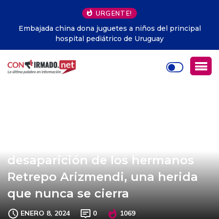
URGENTE!
Embajada china dona juguetes a niños del principal
hospital pediátrico de Uruguay
VIDEO: 36 años de la
desaparición de los hermanos
Retrepo Arizmendi, una herida
que nunca se cierra
ENERO 8, 2024
0
1069