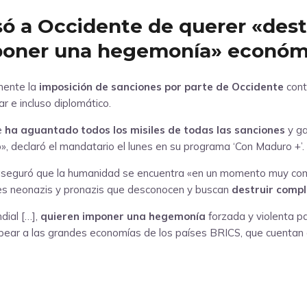
só a Occidente de querer «des
mponer una hegemonía» económ
ente la
imposición de sanciones por parte de Occidente
cont
ar e incluso diplomático.
e
ha aguantado todos los misiles de todas las sanciones
y ga
nó», declaró el mandatario el lunes en su programa ‘Con Maduro +’.
aseguró que la humanidad se encuentra «en un momento muy compl
ntes neonazis y pronazis que desconocen y buscan
destruir compl
dial […],
quieren imponer una hegemonía
forzada y violenta p
lpear a las grandes economías de los países BRICS, que cuentan