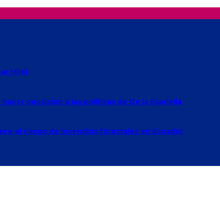
r Milei
acer oposición a las políticas de De la Espriella
rece el riesgo de incendios forestales en Ecuador