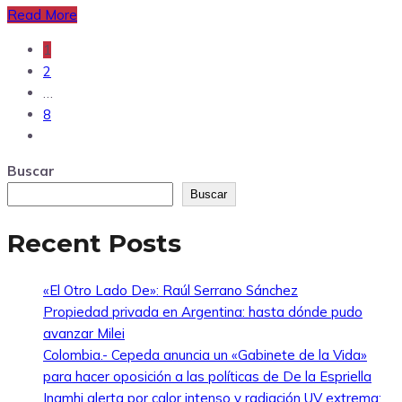
Read More
1
2
…
8
Buscar
Buscar
Recent Posts
«El Otro Lado De»: Raúl Serrano Sánchez
Propiedad privada en Argentina: hasta dónde pudo
avanzar Milei
Colombia.- Cepeda anuncia un «Gabinete de la Vida»
para hacer oposición a las políticas de De la Espriella
Inamhi alerta por calor intenso y radiación UV extrema: