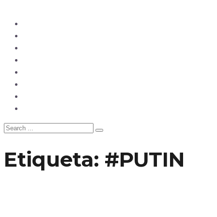
Ecuador
Mundo
Opinión
Tecnología
Deportes
Sociedad
Salud
China
Etiqueta:
#PUTIN