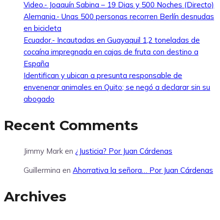
Video.- Joaquín Sabina – 19 Dias y 500 Noches (Directo)
Alemania.- Unas 500 personas recorren Berlín desnudas
en bicicleta
Ecuador.- Incautadas en Guayaquil 1,2 toneladas de
cocaína impregnada en cajas de fruta con destino a
España
Identifican y ubican a presunta responsable de
envenenar animales en Quito; se negó a declarar sin su
abogado
Recent Comments
Jimmy Mark
en
¿Justicia? Por Juan Cárdenas
Guillermina
en
Ahorrativa la señora… Por Juan Cárdenas
Archives