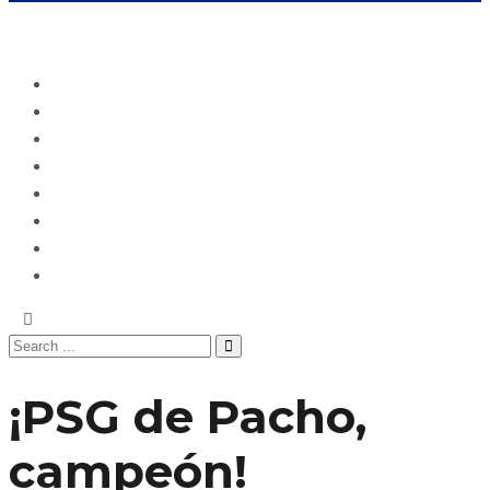
Ecuador
Mundo
Opinión
Tecnología
Deportes
Sociedad
Salud
China
¡PSG de Pacho,
campeón!