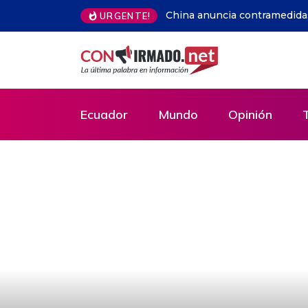
URGENTE!
¡El cielo de Pichincha se llenará de color! Reg
Mundo con 20 globos y grandes conciertos
Ecuador
Mundo
Opinión