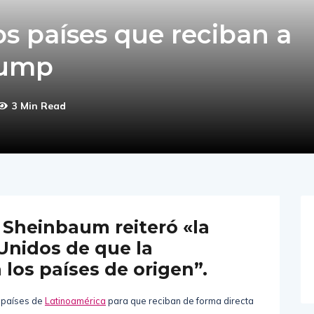
os países que reciban a
rump
3 Min Read
 Sheinbaum reiteró «la
 Unidos de que la
 los países de origen”.