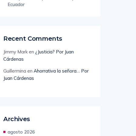
estos son sus beneficios y el potencial
de exportación que también impulsa a
Ecuador
Recent Comments
Jimmy Mark
en
¿Justicia? Por Juan
Cárdenas
Guillermina
en
Ahorrativa la señora… Por
Juan Cárdenas
Archives