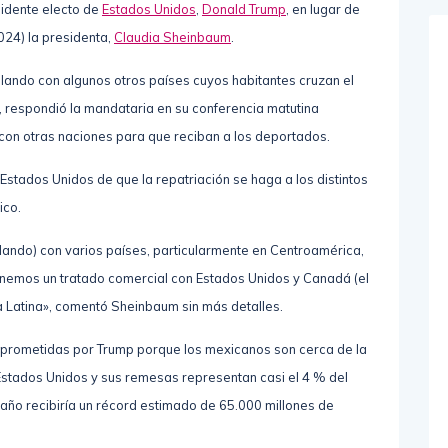
 países de
Latinoamérica
para que reciban de forma directa
sidente electo de
Estados Unidos
,
Donald Trump
, en lugar de
024) la presidenta,
Claudia Sheinbaum
.
ablando con algunos otros países cuyos habitantes cruzan el
e», respondió la mandataria en su conferencia matutina
con otras naciones para que reciban a los deportados.
Estados Unidos de que la repatriación se haga a los distintos
ico.
hablando) con varios países, particularmente en Centroamérica,
enemos un tratado comercial con Estados Unidos y Canadá (el
 Latina», comentó Sheinbaum sin más detalles.
 prometidas por Trump porque los mexicanos son cerca de la
Estados Unidos y sus remesas representan casi el 4 % del
e año recibiría un récord estimado de 65.000 millones de