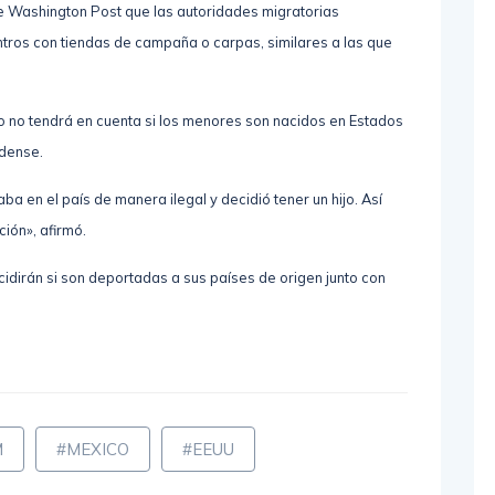
familias migrantes cuando llegue al poder el 20 de enero.
he Washington Post que las autoridades migratorias
ntros con tiendas de campaña o carpas, similares a las que
rno no tendrá en cuenta si los menores son nacidos en Estados
idense.
ba en el país de manera ilegal y decidió tener un hijo. Así
ción», afirmó.
idirán si son deportadas a sus países de origen junto con
M
#MEXICO
#EEUU