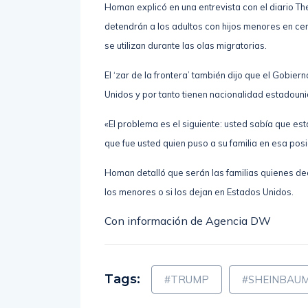
de Estados Unidos reintroducirá la detención de 
Homan explicó en una entrevista con el diario T
detendrán a los adultos con hijos menores en ce
se utilizan durante las olas migratorias.
El ‘zar de la frontera’ también dijo que el Gobie
Unidos y por tanto tienen nacionalidad estadoun
«El problema es el siguiente: usted sabía que esta
que fue usted quien puso a su familia en esa posi
Homan detalló que serán las familias quienes dec
los menores o si los dejan en Estados Unidos.
Con información de Agencia DW
Tags:
#TRUMP
#SHEINBAU