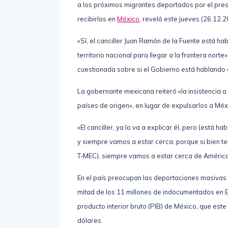
El Gobierno mexicano está dialogando con otros
a los próximos migrantes deportados por el pre
recibirlos en
México
, reveló este jueves (26.12.2
«Sí, el canciller Juan Ramón de la Fuente está h
territorio nacional para llegar a la frontera nort
cuestionada sobre si el Gobierno está hablando 
La gobernante mexicana reiteró «la insistencia a 
países de origen», en lugar de expulsarlos a Méx
«El canciller, ya lo va a explicar él, pero (está 
y siempre vamos a estar cerca, porque si bien t
T-MEC), siempre vamos a estar cerca de América
En el país preocupan las deportaciones masivas
mitad de los 11 millones de indocumentados en 
producto interior bruto (PIB) de México, que est