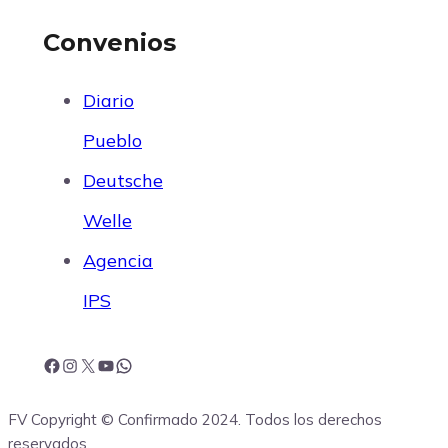
Convenios
Diario
Pueblo
Deutsche
Welle
Agencia
IPS
F
I
X
Y
W
FV Copyright © Confirmado 2024. Todos los derechos
a
n
o
h
reservados.