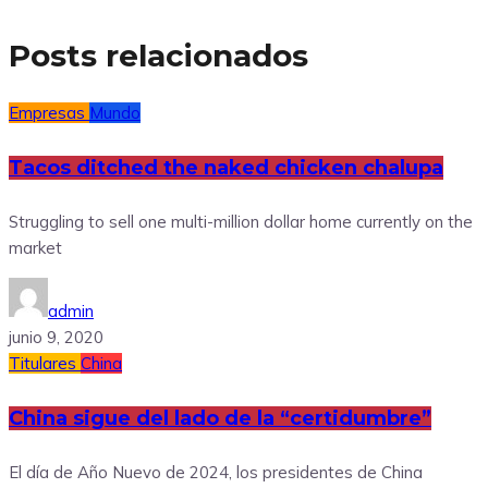
Posts relacionados
Empresas
Mundo
Tacos ditched the naked chicken chalupa
Struggling to sell one multi-million dollar home currently on the
market
admin
junio 9, 2020
Titulares
China
China sigue del lado de la “certidumbre”
El día de Año Nuevo de 2024, los presidentes de China