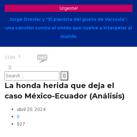
Urgente!
Jorge Drexler y “El pianista del gueto de Varsovia”:
una canción contra el olvido que vuelve a interpelar al
mundo
La honda herida que deja el
caso México-Ecuador (Análisis)
abril 20, 2024
0
927