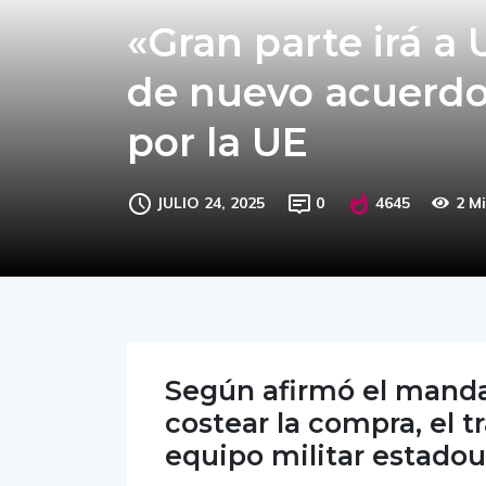
«Gran parte irá a
de nuevo acuerdo
por la UE
JULIO 24, 2025
0
4645
2 M
Según afirmó el manda
costear la compra, el tr
equipo militar estado