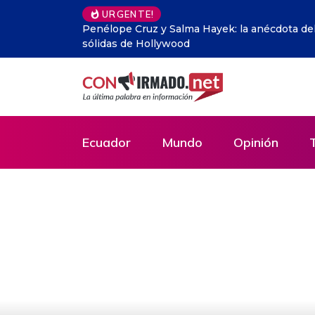
URGENTE!
Ciudades sedes del Mundial 2026 de EE.UU. a
por la FIFA
Ecuador
Mundo
Opinión