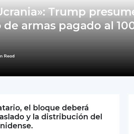
 Ucrania»: Trump presum
 de armas pagado al 10
in Read
tario, el bloque deberá
aslado y la distribución del
unidense.