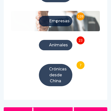
109
Empresas
23
Animales
7
Crónicas
desde
China