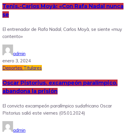
Tenis.-Carlos Moyà: «Con Rafa Nadal nunca
se
El entrenador de Rafa Nadal, Carlos Moyà, se siente «muy
contento»
admin
enero 3, 2024
Deportes
Titulares
Oscar Pistorius, excampeón paralímpico,
abandona la prisión
El convicto excampeón paralímpico sudafricano Oscar
Pistorius salió este viernes (05.01.2024)
admin