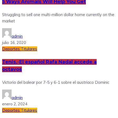
5 Ways Animals Will Help You Get
Struggling to sell one multi-million dollar home currently on the
market
admin
julio 16, 2020
Deportes
Titulares
Tenis.-El español Rafa Nadal accede a
octavos
Victoria del balear por 7-5 y 6-1 sobre el austriaco Dominic
admin
enero 2, 2024
Deportes
Titulares