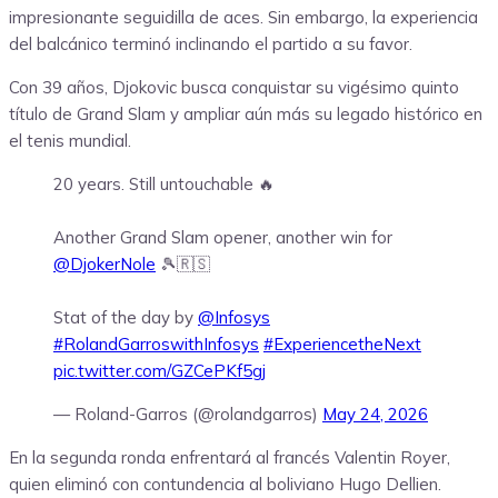
impresionante seguidilla de aces. Sin embargo, la experiencia
del balcánico terminó inclinando el partido a su favor.
Con 39 años, Djokovic busca conquistar su vigésimo quinto
título de Grand Slam y ampliar aún más su legado histórico en
el tenis mundial.
20 years. Still untouchable 🔥
Another Grand Slam opener, another win for
@DjokerNole
🎾🇷🇸
Stat of the day by
@Infosys
#RolandGarroswithInfosys
#ExperiencetheNext
pic.twitter.com/GZCePKf5gj
— Roland-Garros (@rolandgarros)
May 24, 2026
En la segunda ronda enfrentará al francés Valentin Royer,
quien eliminó con contundencia al boliviano Hugo Dellien.