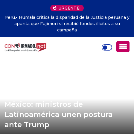
URGENTE!
Perú.- Humala critica la disparidad de la Justicia peruana y
apunta que Fujimori sí recibió fondos ilícitos a su
campaña
México: ministros de
Latinoamérica unen postura
ante Trump