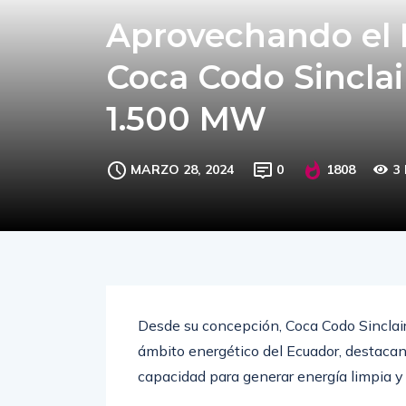
Aprovechando el P
Coca Codo Sinclai
1.500 MW
MARZO 28, 2024
0
1808
3
Desde su concepción, Coca Codo Sinclai
ámbito energético del Ecuador, destacand
capacidad para generar energía limpia y 
Sin embargo, ¿se limitaba su potencia 