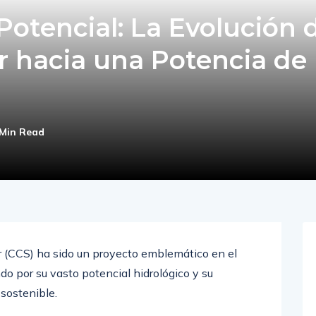
otencial: La Evolución 
r hacia una Potencia de
 Min Read
r (CCS) ha sido un proyecto emblemático en el
o por su vasto potencial hidrológico y su
sostenible.
instalada a 859 MW por motivos técnicos o