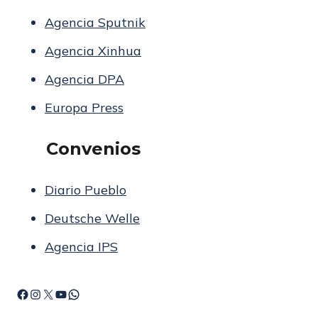
Agencia Sputnik
Agencia Xinhua
Agencia DPA
Europa Press
Convenios
Diario Pueblo
Deutsche Welle
Agencia IPS
F
I
X
Y
W