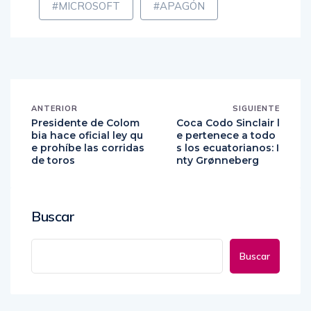
#MICROSOFT
#APAGÓN
ANTERIOR
SIGUIENTE
Presidente de Colom
Coca Codo Sinclair l
bia hace oficial ley qu
e pertenece a todo
e prohíbe las corridas
s los ecuatorianos: I
de toros
nty Grønneberg
Buscar
Buscar