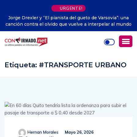
URGENTE!
ovia”: una
La ‘Internet muerta’: el inquietante escenario sob
ar al mundo
Red empieza a hacerse realidad
Etiqueta:
#TRANSPORTE URBANO
Hernan Morales
Mayo 26, 2026