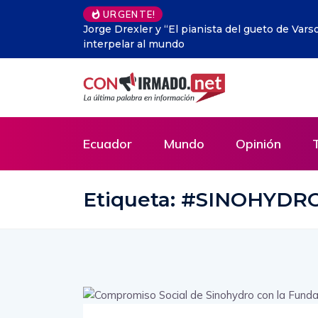
URGENTE!
vuelve a
La ‘Internet muerta’: el inquietante escenar
Ecuador
Mundo
Opinión
Etiqueta:
#SINOHYDR