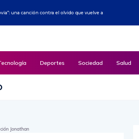
io sobre la Red empieza a hacerse realidad
Tecnología
Deportes
Sociedad
Salud
O