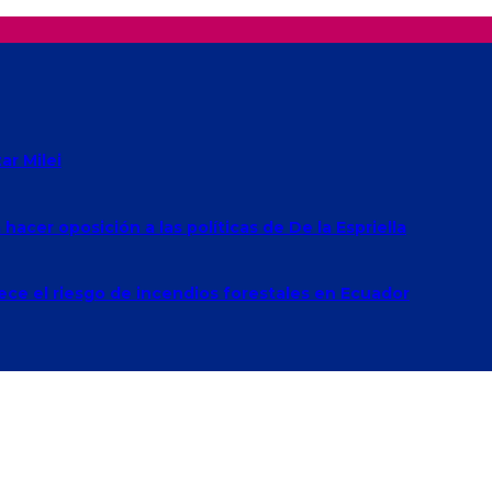
r Milei
acer oposición a las políticas de De la Espriella
rece el riesgo de incendios forestales en Ecuador