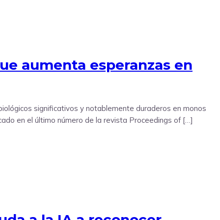
a que aumenta esperanzas en
 biológicos significativos y notablemente duraderos en monos
cado en el último número de la revista Proceedings of […]
uda a la IA a reconocer