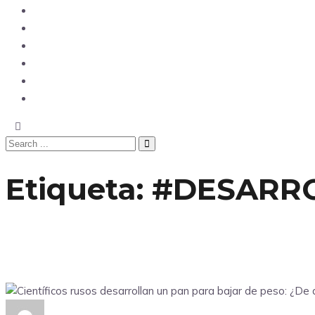
Opinión
Tecnología
Deportes
Sociedad
Salud
China
Etiqueta:
#DESARR