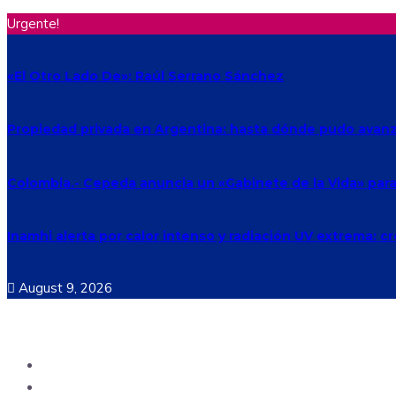
Urgente!
«El Otro Lado De»: Raúl Serrano Sánchez
Propiedad privada en Argentina: hasta dónde pudo avanza
Colombia.- Cepeda anuncia un «Gabinete de la Vida» para h
Inamhi alerta por calor intenso y radiación UV extrema: c
August 9, 2026
Ecuador
Mundo