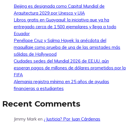
Beijing es designada como Capital Mundial de
Arquitectura 2029 por Unesco y UIA
Libros gratis en Guayaquil: la iniciativa que ya ha
entregado cerca de 1.500 ejemplares y llega a todo
Ecuador
Penélope Cruz y Salma Hayek: la anécdota del
maquillaje como prueba de una de las amistades más
sólidas de Hollywood
Ciudades sedes del Mundial 2026 de EE.UU. aún
esperan pagos de millones de dólares prometidos por la
FIFA
Alemania registra mínimo en 25 años de ayudas
financieras a estudiantes
Recent Comments
Jimmy Mark
en
¿Justicia? Por Juan Cárdenas