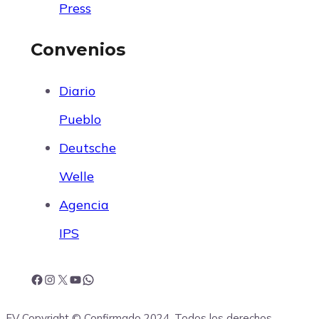
Press
Convenios
Diario
Pueblo
Deutsche
Welle
Agencia
IPS
F
I
X
Y
W
FV Copyright © Confirmado 2024. Todos los derechos