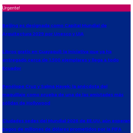
Urgente!
Beijing es designada como Capital Mundial de
Arquitectura 2029 por Unesco y UIA
Libros gratis en Guayaquil: la iniciativa que ya ha
entregado cerca de 1.500 ejemplares y llega a todo
Ecuador
Penélope Cruz y Salma Hayek: la anécdota del
maquillaje como prueba de una de las amistades más
sólidas de Hollywood
Ciudades sedes del Mundial 2026 de EE.UU. aún esperan
pagos de millones de dólares prometidos por la FIFA