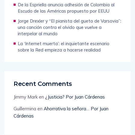
Riofrío 2026 con una novela que retrata el pulso
social del Ecuador
De la Espriella anuncia adhesión de Colombia al
Escudo de las Américas propuesto por EEUU
Jorge Drexler y “El pianista del gueto de Varsovia”:
una canción contra el olvido que vuelve a
interpelar al mundo
La ‘Internet muerta’: el inquietante escenario
sobre la Red empieza a hacerse realidad
Recent Comments
Jimmy Mark
en
¿Justicia? Por Juan Cárdenas
Guillermina
en
Ahorrativa la señora… Por Juan
Cárdenas