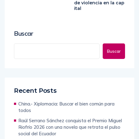
or político de China i
eclara el estado de e
nicia sesión anual
mergencia ante la ola
de violencia en la cap
ital
Buscar
Buscar
Recent Posts
China.- Xiplomacia: Buscar el bien común para
todos
Raúl Serrano Sánchez conquista el Premio Miguel