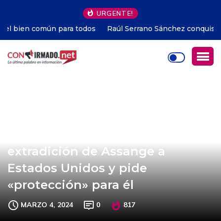
URGENTE!
Raúl Serrano Sánchez conquista el Premio Miguel Riofrío
2026 con una novela que retrata el pulso social del
Ecuador
Scholz critica la posible
extradición de Assange a
Estados Unidos y pide
«protección» para él