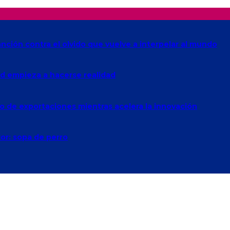
anción contra el olvido que vuelve a interpelar al mundo
Red empieza a hacerse realidad
o de exportaciones mientras acelera la innovación
lor: sopa de perro