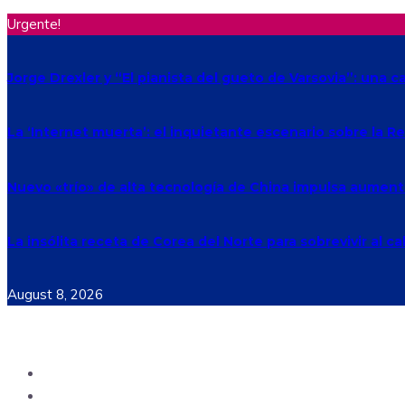
Urgente!
Jorge Drexler y “El pianista del gueto de Varsovia”: una c
La ‘Internet muerta’: el inquietante escenario sobre la 
Nuevo «trío» de alta tecnología de China impulsa aument
La insólita receta de Corea del Norte para sobrevivir al ca
August 8, 2026
Ecuador
Mundo