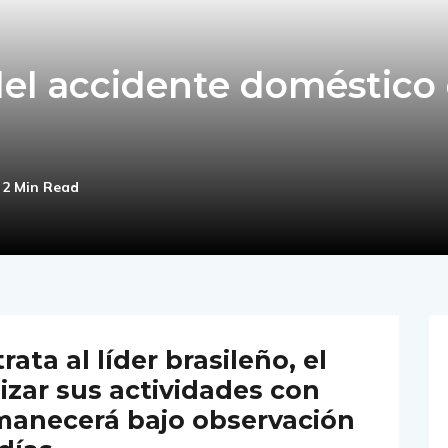
del accidente doméstico
2 Min Read
ata al líder brasileño, el
izar sus actividades con
manecerá bajo observación