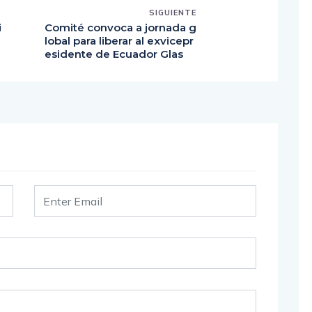
SIGUIENTE
i
Comité convoca a jornada g
I
lobal para liberar al exvicepr
esidente de Ecuador Glas