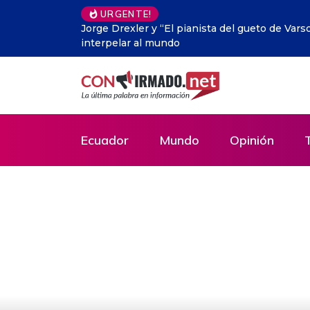
URGENTE!
vuelve a
La ‘Internet muerta’: el inquietante escenari
Ecuador
Mundo
Opinión