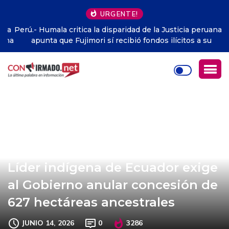
URGENTE!
Perú.- Humala critica la disparidad de la Justicia peruana y
apunta que Fujimori sí recibió fondos ilícitos a su
campaña
Líder indígena de Ecuador exige
al Gobierno anular concesión de
627 hectáreas ancestrales