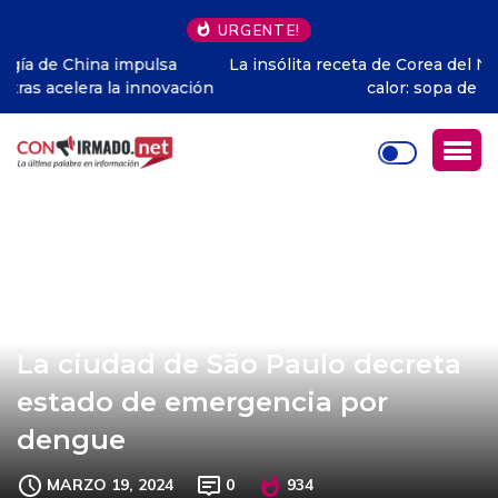
URGENTE!
La insólita receta de Corea del Norte para sobrevivir al
calor: sopa de perro
La ciudad de São Paulo decreta
estado de emergencia por
dengue
MARZO 19, 2024
0
934