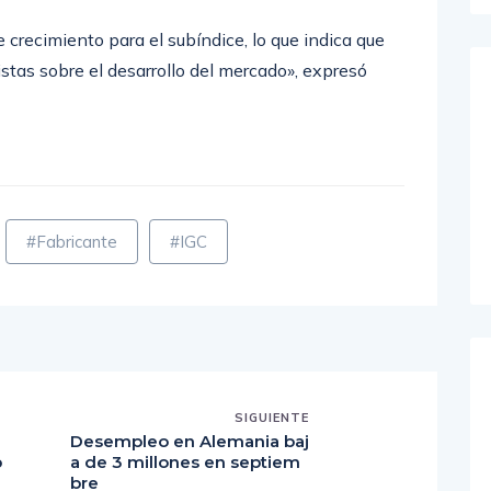
 y actividad empresarial alcanzando el 54,1,
 crecimiento para el subíndice, lo que indica que
tas sobre el desarrollo del mercado», expresó
#Fabricante
#IGC
SIGUIENTE
Desempleo en Alemania baj