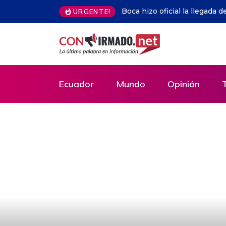
URGENTE!
¿A qué hora y dónde ver EN VIVO Liga de Quit
detalles del partidazo por la Liga Ecuabet 20
Ecuador
Mundo
Opinión