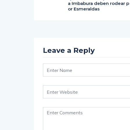
caída desde Quito: ventas 
ajan hasta 80% y los buses
a Imbabura deben rodear p
or Esmeraldas
Leave a Reply