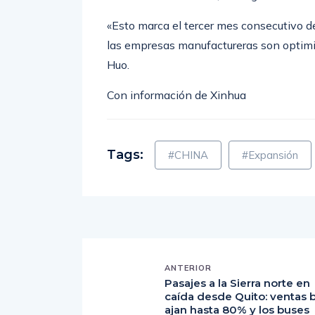
subíndice de expectativas de producción
frente a la cifra de 53,7 de agosto.
«Esto marca el tercer mes consecutivo de
las empresas manufactureras son optimis
Huo.
Con información de Xinhua
Tags:
#CHINA
#Expansión
ANTERIOR
Pasajes a la Sierra norte en