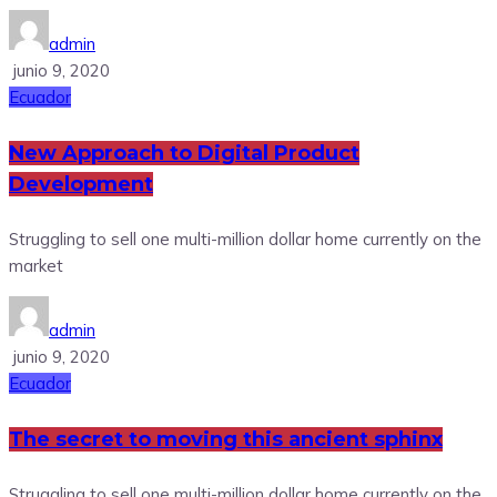
admin
junio 9, 2020
Ecuador
New Approach to Digital Product
Development
Struggling to sell one multi-million dollar home currently on the
market
admin
junio 9, 2020
Ecuador
The secret to moving this ancient sphinx
Struggling to sell one multi-million dollar home currently on the