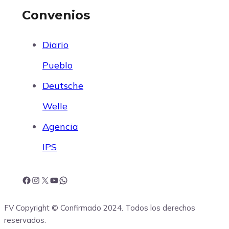
Convenios
Diario
Pueblo
Deutsche
Welle
Agencia
IPS
F
I
X
Y
W
FV Copyright © Confirmado 2024. Todos los derechos
a
n
o
h
reservados.