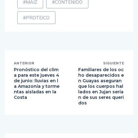
#MAÍZ
#CONTENIDO
#PROTEICO
ANTERIOR
SIGUIENTE
Pronóstico del clim
Familiares de los oc
a para este jueves 4
ho desaparecidos e
de junio: lluvias en l
n Guayas aseguran
a Amazonía y torme
que los cuerpos hal
ntas aisladas en la
lados en Jujan sería
Costa
n de sus seres queri
dos