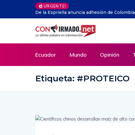
URGENTE!
opuesto por EEUU
Jorge Drexler y “El pianista del gueto de Vars
interpelar al mundo
Ecuador
Mundo
Opinión
Etiqueta:
#PROTEICO