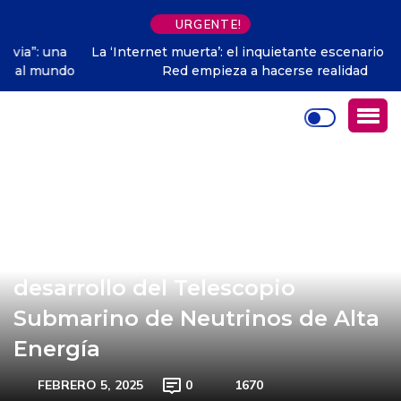
URGENTE!
La ‘Internet muerta’: el inquietante escenario sobre la
Red empieza a hacerse realidad
Científicos chinos avanzan en el
desarrollo del Telescopio
Submarino de Neutrinos de Alta
Energía
FEBRERO 5, 2025
0
1670