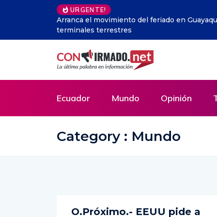
URGENTE!
Meta es condenada a pagar 567 millones de dó
Ecuador
Mundo
Opinión
Category : Mundo
O.Próximo.- EEUU pide a
Israel una investigación