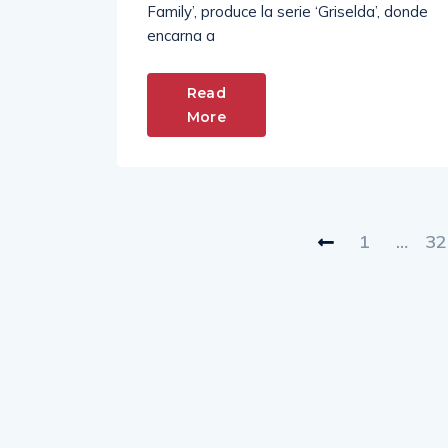
encarna a
Read
More
1
…
32