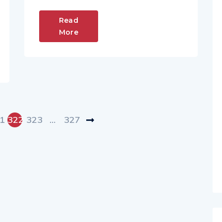
Read
More
1
322
323
…
327