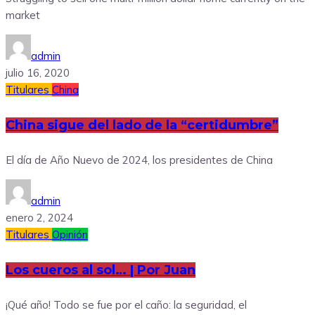
market
admin
julio 16, 2020
Titulares
China
China sigue del lado de la “certidumbre”
El día de Año Nuevo de 2024, los presidentes de China
admin
enero 2, 2024
Titulares
Opinión
Los cueros al sol… | Por Juan
¡Qué año! Todo se fue por el caño: la seguridad, el