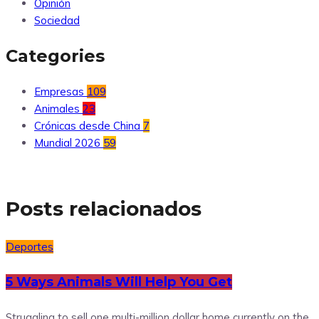
Opinión
Sociedad
Categories
Empresas
109
Animales
23
Crónicas desde China
7
Mundial 2026
59
Posts relacionados
Deportes
5 Ways Animals Will Help You Get
Struggling to sell one multi-million dollar home currently on the