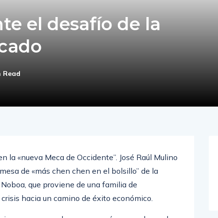
e el desafío de la
cado
n Read
a en la «nueva Meca de Occidente”. José Raúl Mulino
esa de «más chen chen en el bolsillo” de la
l Noboa, que proviene de una familia de
n crisis hacia un camino de éxito económico.