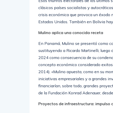
Esos triunfos electorales de los últimos
clásicos países socialistas y autocráti
crisis económica que provoca un éxodo m
Estados Unidos. También en Bolivia ha
Mulino aplica una conocida receta
En Panamá, Mulino se presentó como can
sustituyendo a Ricardo Martinelli, luego 
2024 como consecuencia de su condena p
concepto económico considerado exitoso 
2014). «Mulino apuesta, como en su mome
iniciativas empresariales y a grandes in
financiarían, sobre todo, grandes proyec
de la Fundación Konrad Adenauer, desd
Proyectos de infraestructura: impulso 