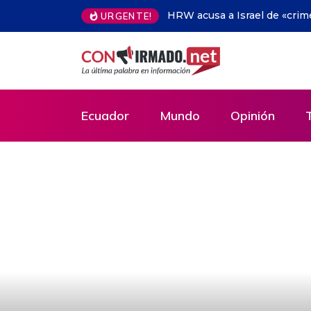
ue a dos periodistas en el Líbano
Embajada china dona juguete
URGENTE!
Ecuador
Mundo
Opinión