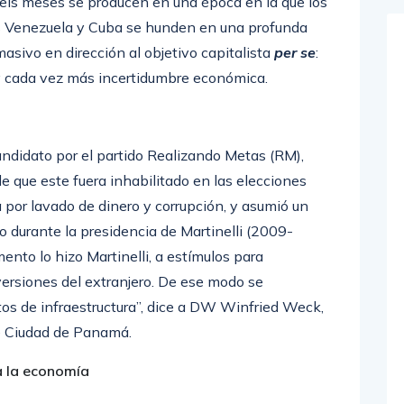
 seis meses se producen en una época en la que los
cos Venezuela y Cuba se hunden en una profunda
asivo en dirección al objetivo capitalista
per se
:
y cada vez más incertidumbre económica.
didato por el partido Realizando Metas (RM),
de que este fuera inhabilitado en las elecciones
or lavado de dinero y corrupción, y asumió un
durante la presidencia de Martinelli (2009-
nto lo hizo Martinelli, a estímulos para
versiones del extranjero. De ese modo se
tos de infraestructura”, dice a DW Winfried Weck,
e Ciudad de Panamá.
a la economía