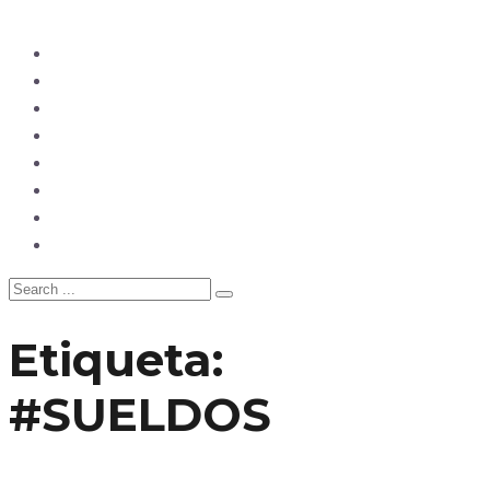
Ecuador
Mundo
Opinión
Tecnología
Deportes
Sociedad
Salud
China
Etiqueta:
#SUELDOS