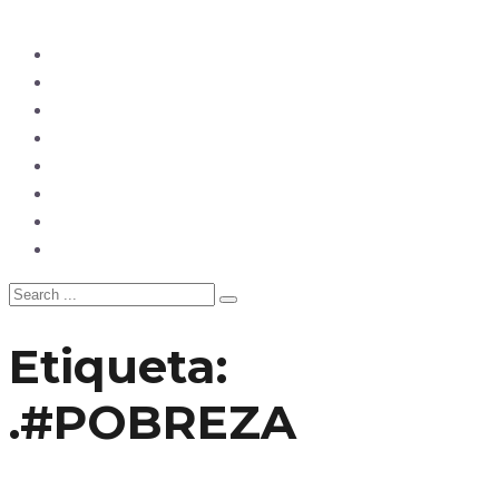
Ecuador
Mundo
Opinión
Tecnología
Deportes
Sociedad
Salud
China
Etiqueta:
.#POBREZA