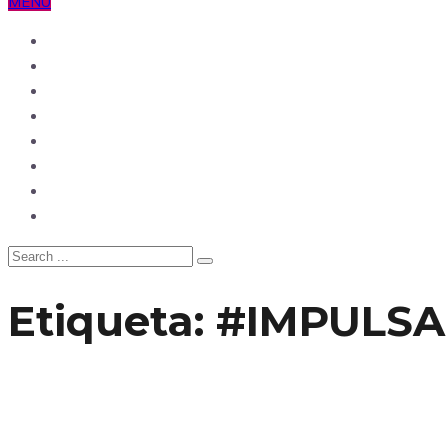
MENU
Ecuador
Mundo
Opinión
Tecnología
Deportes
Sociedad
Salud
China
Etiqueta:
#IMPULS