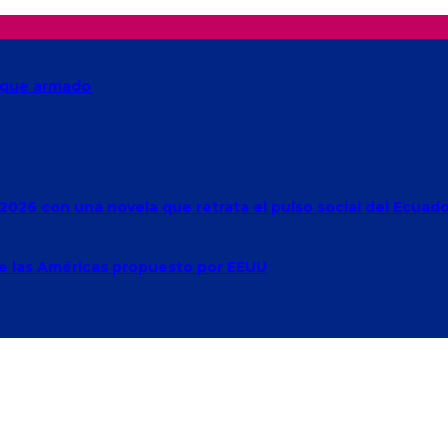
taque armado
2026 con una novela que retrata el pulso social del Ecuad
de las Américas propuesto por EEUU