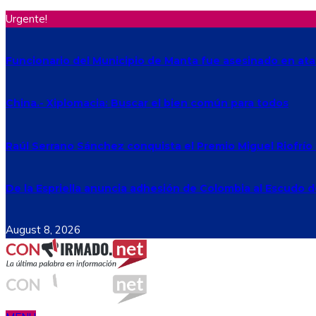
Urgente!
Funcionario del Municipio de Manta fue asesinado en a
China.- Xiplomacia: Buscar el bien común para todos
Raúl Serrano Sánchez conquista el Premio Miguel Riofrío 
De la Espriella anuncia adhesión de Colombia al Escudo 
August 8, 2026