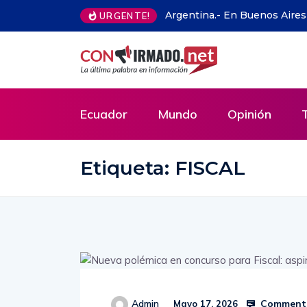
contra los pobres se puso de moda
Boca hizo oficial la llegada
URGENTE!
Ecuador
Mundo
Opinión
Etiqueta:
FISCAL
Comments
Admin
Mayo 17, 2026