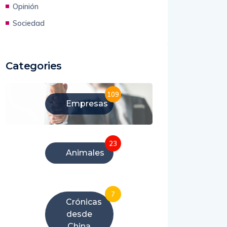
Opinión
Sociedad
Categories
109
Empresas
23
Animales
7
Crónicas
desde
China