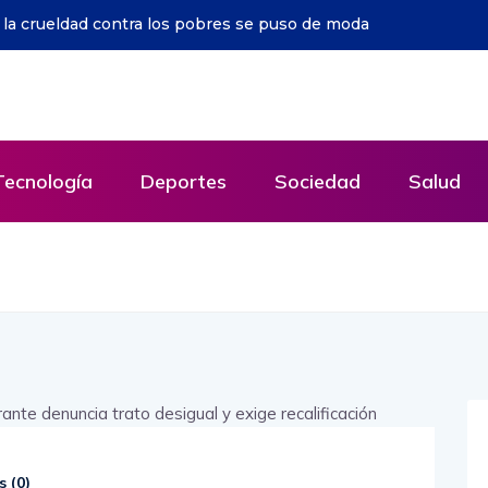
 de Enner Valencia: ¿Cuándo arriba a Argentina?
Tecnología
Deportes
Sociedad
Salud
 (
0
)