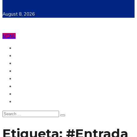
August 8, 2026
MENU
Ecuador
Mundo
Opinión
Tecnología
Deportes
Sociedad
Salud
China
Etiqueta:
#Entrada