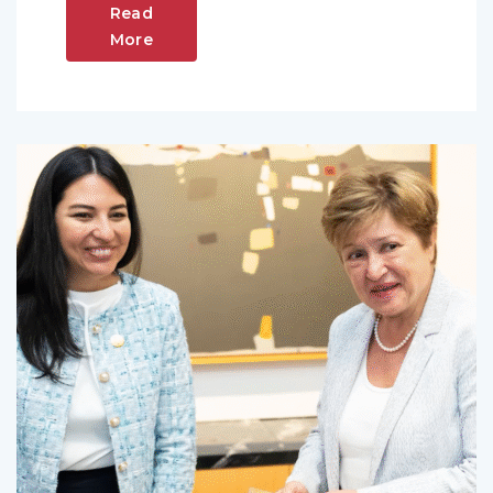
Read
More