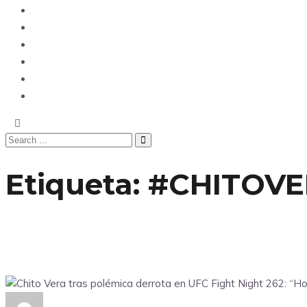
Opinión
Tecnología
Deportes
Sociedad
Salud
China
Etiqueta:
#CHITOV