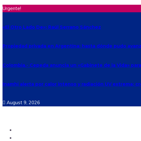
Urgente!
«El Otro Lado De»: Raúl Serrano Sánchez
Propiedad privada en Argentina: hasta dónde pudo avanza
Colombia.- Cepeda anuncia un «Gabinete de la Vida» para h
Inamhi alerta por calor intenso y radiación UV extrema: c
August 9, 2026
Ecuador
Mundo