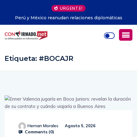
URGENTE!
ticas
Pabel Muñoz sella amplia alianza para buscar l
reelección en Quito: “Es una muestra de madure
política”
Etiqueta:
#BOCAJR
Hernan Morales
Agosto 5, 2026
Comments (
0
)