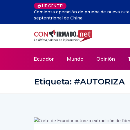
URGENTE!
idad en la región más
Perú.- Humala critica la dispar
ilícitos a su campaña
Ecuador
Mundo
Opinión
Etiqueta:
#AUTORIZA