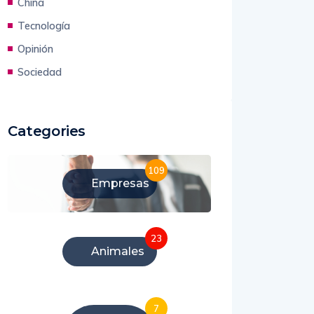
China
Tecnología
Opinión
Sociedad
Categories
109
Empresas
23
Animales
7