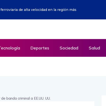
idad de la Justicia peruana y apunta que Fujimori sí recibió fon
Tecnología
Deportes
Sociedad
Salud