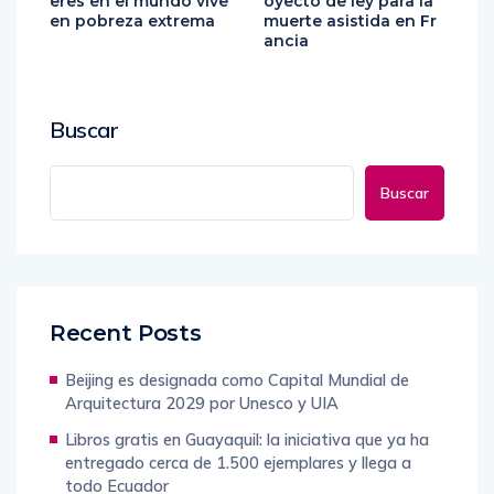
Una de cada diez muj
Macron anuncia un pr
eres en el mundo vive
oyecto de ley para la
en pobreza extrema
muerte asistida en Fr
ancia
Buscar
Buscar
Recent Posts
Beijing es designada como Capital Mundial de
Arquitectura 2029 por Unesco y UIA
Libros gratis en Guayaquil: la iniciativa que ya ha
entregado cerca de 1.500 ejemplares y llega a