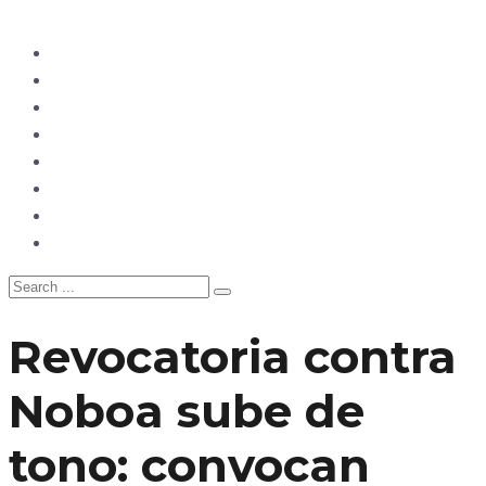
Ecuador
Mundo
Opinión
Tecnología
Deportes
Sociedad
Salud
China
Revocatoria contra
Noboa sube de
tono: convocan