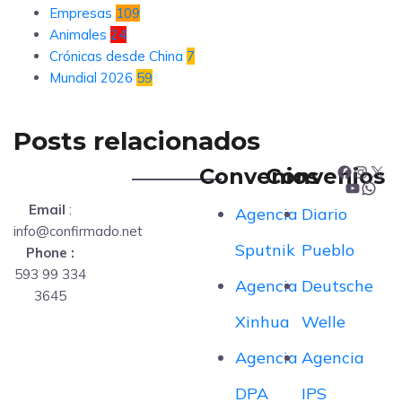
Empresas
109
Animales
24
Crónicas desde China
7
Mundial 2026
59
Posts relacionados
Convenios
Convenios
F
I
X
Y
W
Email
:
Agencia
Diario
a
n
info@confirmado.net
o
h
Sputnik
Pueblo
Phone :
c
s
593 99 334
u
a
Agencia
Deutsche
e
t
3645
T
t
Xinhua
Welle
b
a
u
s
Agencia
Agencia
o
g
b
A
DPA
IPS