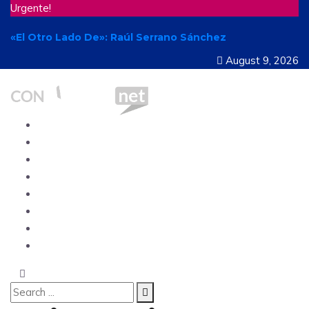
Urgente!
«El Otro Lado De»: Raúl Serrano Sánchez
August 9, 2026
Ecuador
Mundo
Opinión
Tecnología
Deportes
Sociedad
Salud
China