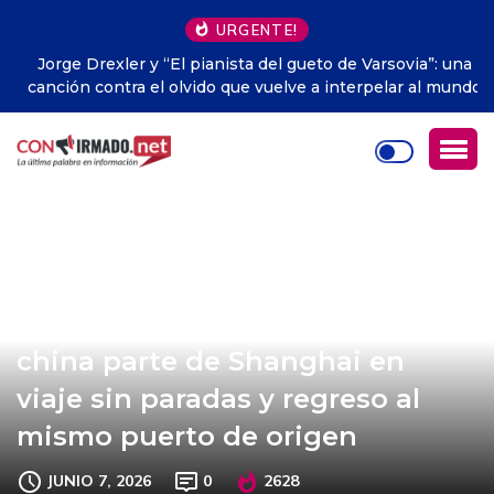
URGENTE!
Jorge Drexler y “El pianista del gueto de Varsovia”: una
canción contra el olvido que vuelve a interpelar al mundo
Primer crucero de fabricación
china parte de Shanghai en
viaje sin paradas y regreso al
mismo puerto de origen
JUNIO 7, 2026
0
2628